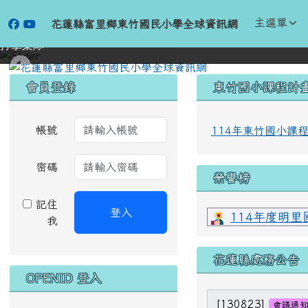
跳至主內容區
花蓮縣富里鄉東竹國民小
主選單
花蓮縣富里鄉東竹國民小學全球資訊網
打擊樂隊
頁尾區域
左邊區域內容
上中區域內
會員登錄
東竹國小課程計
帳號
114年東竹國小課
密碼
榮譽榜
記住
114年度明
登入
我
114年全國
花蓮縣處務公告
OPENID 登入
[130823]
會議通