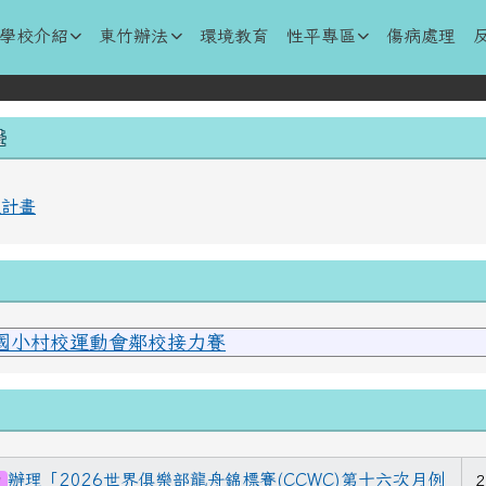
學全球資訊網
學校介紹
東竹辦法
環境教育
性平專區
傷病處理
容
畫
程計畫
里國小村校運動會鄰校接力賽
小論文專題競賽成績
辦理「2026世界俱樂部龍舟錦標賽(CCWC)第十六次月例
2
知