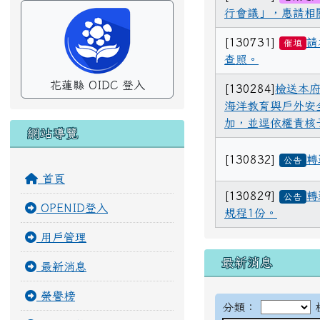
行會議」，惠請相
[130731]
請
催填
查照。
花蓮縣 OIDC 登入
[130284]
檢送本府
海洋教育與戶外安
加，並逕依權責核
網站導覽
[130832]
轉
公告
首頁
[130829]
轉
公告
OPENID登入
規程1份。
用戶管理
最新消息
最新消息
榮譽榜
分類：