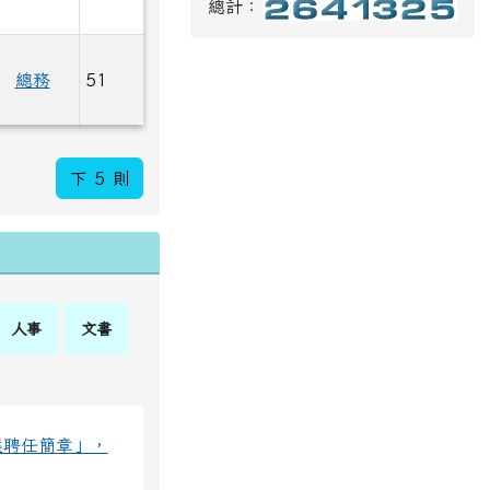
總計：
儲存).doc
動儲存).pdf
總務
51
下 5 則
人事
文書
選聘任簡章」，