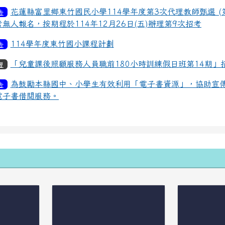
花蓮縣富里鄉東竹國民小學114學年度第3次代理教師甄選 (
告
考無人報名，按期程於114年12月26日(五)辦理第9次招考
114學年度東竹國小課程計劃
告
「兒童課後照顧服務人員職前180小時訓練假日班第14期」
習
為鼓勵本縣國中、小學生有效利用「電子書資源」，協助宣
告
電子書借閱服務。
容