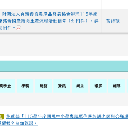
載：115學年度東竹國小代課教師第2次公告簡章及報名表單 (自動
下載：115學年度東竹國小代課教師第2次公告簡章及報名表單 (自
財團法人台灣優良農產品發展協會辦理115年度
帶路看國產豬肉生產流程活動簡章（如附件），詳
葉詩薇
下載：376550000A_1150142528_ATTACH1.pdf
閱附件。
獎學金
學務
總務
資訊
衛生
環保
輔導
花蓮縣「115學年度國民中小學專職原住民族語老師聯合甄
意
踴躍報名參加甄選。