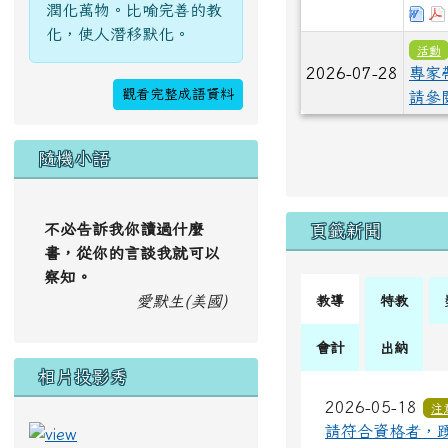
潤化萬物。比喻完善的教
下
化，使人潛移默化。
活動
2026-07-28
專家
觀看完整成語資料
請參
隨機小語
不必告訴我你讀過什麼
頁籤新聞
書，從你的言談我就可以
察知。
愛默生(美國)
教導
特教
會計
出納
相片投影秀
2026-05-18
注
請符合資格者，