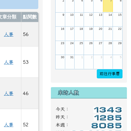
2
3
4
5
6
7
8
9
10
11
12
13
14
15
文章分類
點閱數
16
17
18
19
20
21
22
人事
56
23
24
25
26
27
28
29
30
31
1
2
3
4
5
人事
53
年度東竹國小代課教師第2次公告簡章及報名表單 (自動儲存).do
儲存).pdf
前往行事曆
來訪人數
人事
46
度東竹國小代課教師第2次公告簡章及報名表單 (自動儲存).doc
儲存).pdf
今天：
昨天：
人事
52
本週：
度甄選評審名單-代課.doc