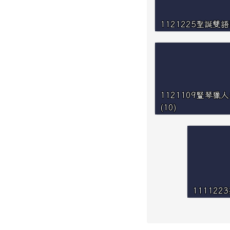
1121225聖誕雙語
1121109豎琴獵
(10)
111122