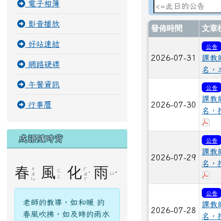
電子相簿
影音播放
發佈時間
文章
好站連結
公告
2026-07-31
課教
網路硬碟
名，
午餐資訊
公告
課教
行事曆
2026-07-30
名，
下
成語隨時背
公告
課教
2026-07-29
名，
春
風
化
雨
ㄔ
ㄏ
ㄈ
ˋ
ㄩ
ˇ
下
ㄨ
ㄨ
ㄥ
ㄣ
ㄚ
公告
老師的教導，如和暖 的
課教
2026-07-28
春風吹拂，如及時的雨水
名，