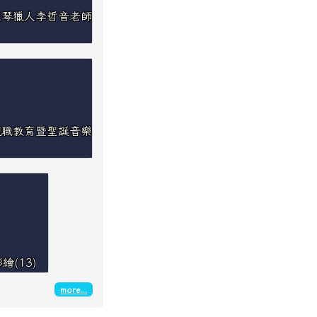
9豎琴獵人李哲音老師
4親職教育暨聖誕音樂
繪(13)
more...