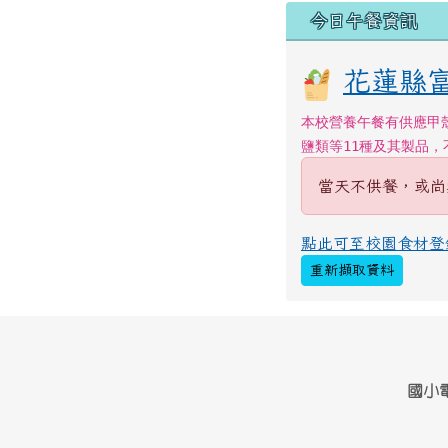
今日午餐資訊
花蓮縣富
本校營養午餐有供應甲
鹽類等11種及其製品
當天不供餐，或尚
點此可至校園食材登
重新擷取資料
頁尾區域內容
國小電