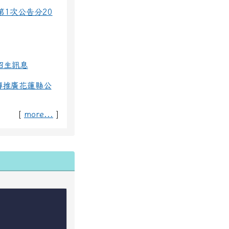
第1次公告分20
招生訊息
傳推廣花蓮縣公
[
more...
]