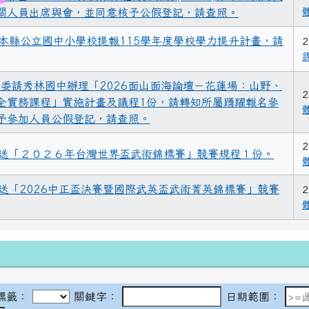
關人員出席與會，並同意核予公假登記，請查照。
本縣公立國中小學校提報115學年度學校學力提升計畫，請
2
委請秀林國中辦理「2026面山面海論壇－花蓮場：山野、
2
全實務課程」實施計畫及議程1份，請轉知所屬踴躍報名參
予參加人員公假登記，請查照。
2
送「２０２６年台灣世界盃武術錦標賽」競賽規程１份。
送「2026中正盃決賽暨國際武英盃武術菁英錦標賽」競賽
2
標籤：
關鍵字：
日期範圍：