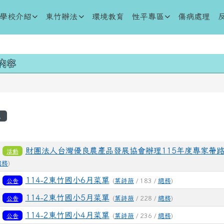
學全球資訊網
學校介紹
東竹辦法
環境教育
性平專區
傷病處理
域內容
0 內容
區域
息
表
8
財團法人台灣優良農產品發展協會辦理115年度專家帶
活動
總務
)
1
114-2東竹國小6月菜單
公告
(
葉詩薇
/ 183 /
總務
)
5
114-2東竹國小5月菜單
公告
(
葉詩薇
/ 228 /
總務
)
3
114-2東竹國小4月菜單
公告
(
葉詩薇
/ 236 /
總務
)