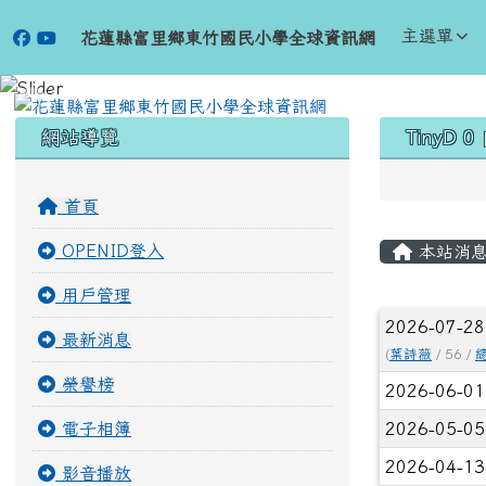
跳至主內容區
花蓮縣富里鄉東竹國民小
主選單
花蓮縣富里鄉東竹國民小學全球資訊網
頁尾區域
左邊區域內容
上中區
網站導覽
TinyD 
首頁
主內容
OPENID登入
本站消
用戶管理
文章列
2026-07-2
最新消息
(
葉詩薇
/ 56 /
榮譽榜
2026-06-0
電子相簿
2026-05-0
2026-04-1
影音播放