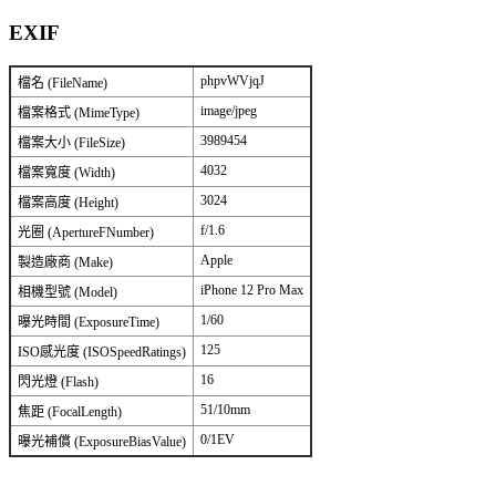
EXIF
phpvWVjqJ
檔名 (FileName)
image/jpeg
檔案格式 (MimeType)
3989454
檔案大小 (FileSize)
4032
檔案寬度 (Width)
3024
檔案高度 (Height)
f/1.6
光圈 (ApertureFNumber)
Apple
製造廠商 (Make)
iPhone 12 Pro Max
相機型號 (Model)
1/60
曝光時間 (ExposureTime)
125
ISO感光度 (ISOSpeedRatings)
16
閃光燈 (Flash)
51/10mm
焦距 (FocalLength)
0/1EV
曝光補償 (ExposureBiasValue)